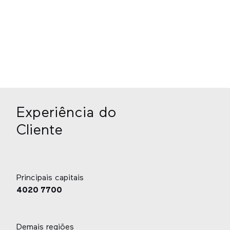
Comprou um MD e quer que ele vá muito além do
padrão? Conheça as possibilidades!
Saiba mais
Experiência do
Cliente
Principais capitais
4020 7700
Demais regiões