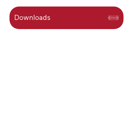
Downloads
MD
Store
Mais possibilidades para o seu Moura
Dubeux!