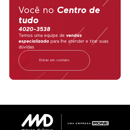
Você no
Centro de
tudo
4020-3538
Temos uma equipe de
vendas
especializada
para lhe atender e tirar suas
dúvidas
Entrar em contato