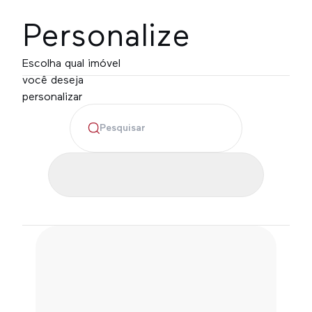
Personalize
Escolha qual imóvel
você deseja
personalizar
Localização
Quartos
Cidade
1
2
3
4+
Faixa de preço
Bairro
Mínimo
Máximo