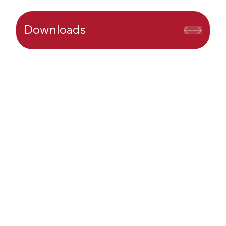
Downloads
MD
Store
Mais possibilidades para o seu Moura
Dubeux!