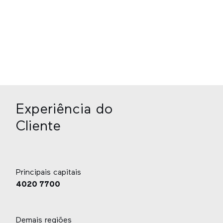
Comprou um MD e quer que ele vá muito além do
padrão? Conheça as possibilidades!
Saiba mais
Experiência do
Cliente
Principais capitais
4020 7700
Demais regiões