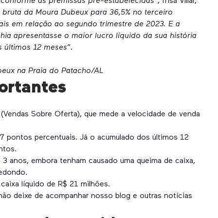
 conforme as premissas pré-estabelecidas
”, frisa Villar,
 bruta da Moura Dubeux para 36,5% no terceiro
ais em relação ao segundo trimestre de 2023. E a
 apresentasse o maior lucro líquido da sua história
s últimos 12 meses
”.
eux na Praia do Patacho/AL
ortantes
(Vendas Sobre Oferta), que mede a velocidade de venda
,7 pontos percentuais. Já o acumulado dos últimos 12
ontos.
s 3 anos, embora tenham causado uma queima de caixa,
redondo.
caixa líquido de R$ 21 milhões.
não deixe de acompanhar nosso blog e outras notícias