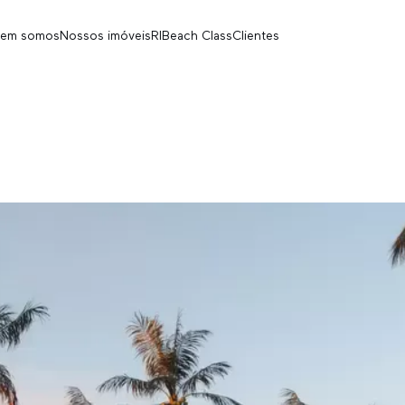
em somos
Nossos imóveis
RI
Beach Class
Clientes