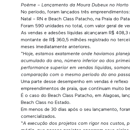
Poème – Lançamento da Moura Dubeux no Horto F
No período, foram lançados três empreendimentos
Natal – RN e Beach Class Patacho, na Praia do Pat
Foram 590 unidades no total, com valor geral de v
As vendas e adesões líquidas alcançaram R$ 408,3 
montante de R$ 360,5 milhões registrado no tercei
meses imediatamente anteriores.
“
Hoje, estamos exatamente onde havíamos planej
acumulado do ano, número inferior ao dos primei
performance superior em vendas líquidas, somand
comparação com o mesmo período do ano pass
Uma parte desse desempenho em vendas é reflexo d
empreendimentos de praia, que continuam muito b
É o caso do Beach Class Patacho, em Alagoas, lanç
Beach Class no Estado.
Em menos de 30 dias após o seu lançamento, fora
comercializados.
“
A execução dos projetos com rigor nos custos, p