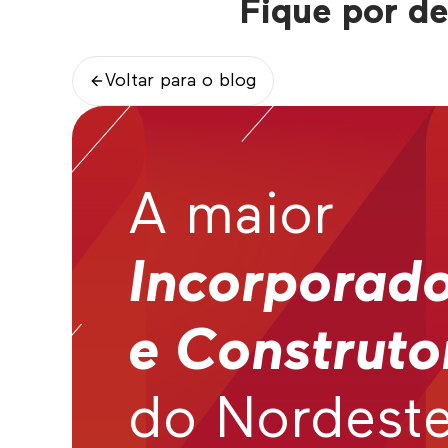
Fique por de
Voltar para o blog
A maior
Incorporad
e Construto
do Nordest