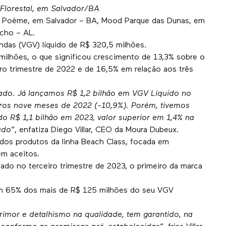
lorestal, em Salvador/BA
: Poème, em Salvador – BA, Mood Parque das Dunas, em
acho – AL.
endas (VGV) líquido de R$ 320,5 milhões.
milhões, o que significou crescimento de 13,3% sobre o
ro trimestre de 2022 e de 16,5% em relação aos três
ado. Já lançamos R$ 1,2 bilhão em VGV Líquido no
ros nove meses de 2022 (-10,9%). Porém, tivemos
o R$ 1,1 bilhão em 2023, valor superior em 1,4% na
ado
”, enfatiza Diego Villar, CEO da Moura Dubeux.
os produtos da linha Beach Class, focada em
em aceitos.
ado no terceiro trimestre de 2023, o primeiro da marca
m 65% dos mais de R$ 125 milhões do seu VGV
rimor e detalhismo na qualidade, tem garantido, na