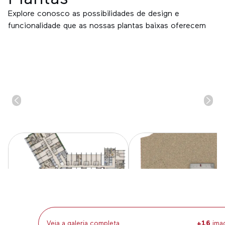
Explore conosco as possibilidades de design e
funcionalidade que as nossas plantas baixas oferecem
Sidney Quintela
Arquitetura
Sidney Quintella
Arquitetura
Zirpoli Arquitetura
Ambientação
Hanazaki
Paisagismo
Veja a galeria completa
+
16
ima