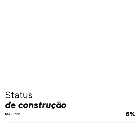
Status
de construção
6
%
MAIO/26
Preços a
Custo de Obra